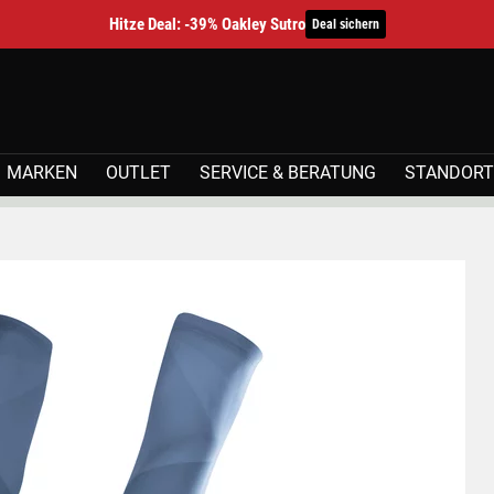
Hitze Deal: -39% Oakley Sutro
Deal sichern
MARKEN
OUTLET
SERVICE & BERATUNG
STANDORT