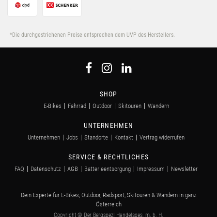
*Die durchgestrichenen Preise entsprechen dem UVP des Herstellers.
SHOP
E-Bikes
Fahrrad
Outdoor
Skitouren
Wandern
UNTERNEHMEN
Unternehmen
Jobs
Standorte
Kontakt
Vertrag widerrufen
SERVICE & RECHTLICHES
FAQ
Datenschutz
AGB
Batterieentsorgung
Impressum
Newsletter
Dein Experte für E-Bikes, Outdoor, Radsport, Skitouren & Wandern in ganz
Österreich
Copyright © Der Bergspezl Handelsges. m. b. H.