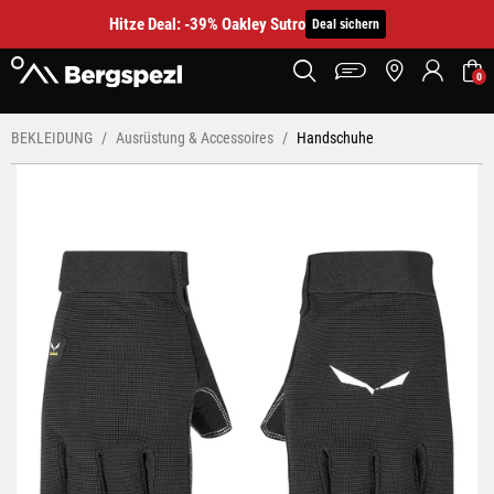
Hitze Deal: -39% Oakley Sutro
Deal sichern
0
BEKLEIDUNG
Ausrüstung & Accessoires
Handschuhe