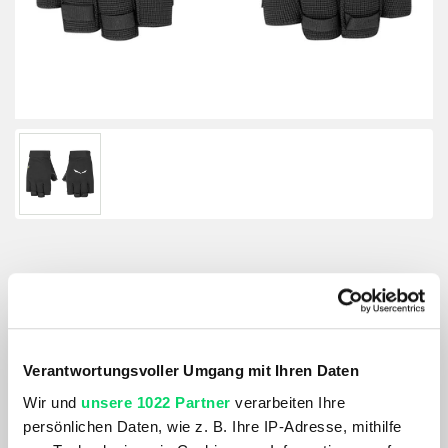
Salewa Via Ferrata Dst Gloves
Größenberater
Größe:
Verantwortungsvoller Umgang mit Ihren Daten
GRÖSSE VARIANTE WÄHLEN
Wir und
unsere 1022 Partner
verarbeiten Ihre
persönlichen Daten, wie z. B. Ihre IP-Adresse, mithilfe
Farbe: