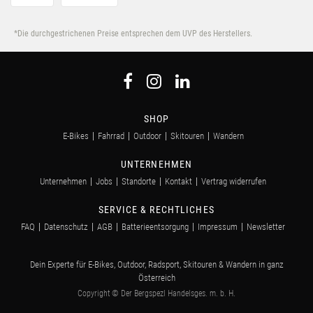
*Die durchgestrichenen Preise entsprechen dem UVP des Herstellers.
SHOP
E-Bikes
Fahrrad
Outdoor
Skitouren
Wandern
UNTERNEHMEN
Unternehmen
Jobs
Standorte
Kontakt
Vertrag widerrufen
SERVICE & RECHTLICHES
FAQ
Datenschutz
AGB
Batterieentsorgung
Impressum
Newsletter
Dein Experte für E-Bikes, Outdoor, Radsport, Skitouren & Wandern in ganz
Österreich
Copyright © Der Bergspezl Handelsges. m. b. H.