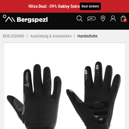
Hitze Deal: -39% Oakley Sutro
Deal sichern
0
BEKLEIDUNG
Ausrüstung & Accessoires
Handschuhe