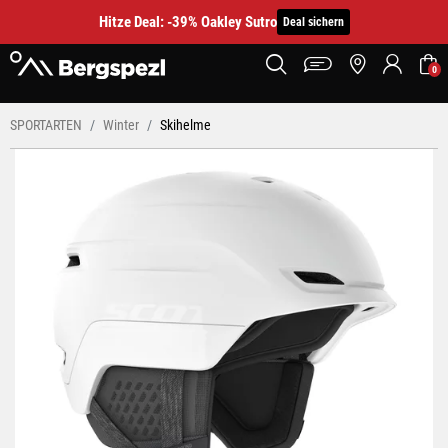
Hitze Deal: -39% Oakley Sutro
Deal sichern
0
SPORTARTEN
Winter
Skihelme