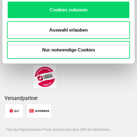
Maßgeschneidertes Online-Erlebnis mit relevanten
PRODUKTDETAILS
Cookies zulassen
Produkten und Inhalten.
Unser Online Angebot sowie die Funktionalität und
Performance unserer Website wird kontinuierlich für Dich
Auswahl erlauben
verbessert.
Zahlarten
Bergspezl verwendet Cookies, um Inhalte und Anzeigen
zu personalisieren, Funktionen für soziale Medien
Nur notwendige Cookies
anbieten zu können und die Zugriffe auf unsere Website
zu analysieren. Außerdem geben wir Informationen zu
Deiner Verwendung unserer Website an unsere Partner
für soziale Medien, Werbung und Analysen weiter.
Unsere Partner führen diese Informationen
möglicherweise mit weiteren Daten zusammen, die Du
Versandpartner
ihnen bereitgestellt hast oder die sie im Rahmen Deiner
Nutzung der Dienste gesammelt haben.
*Die durchgestrichenen Preise entsprechen dem UVP des Herstellers.