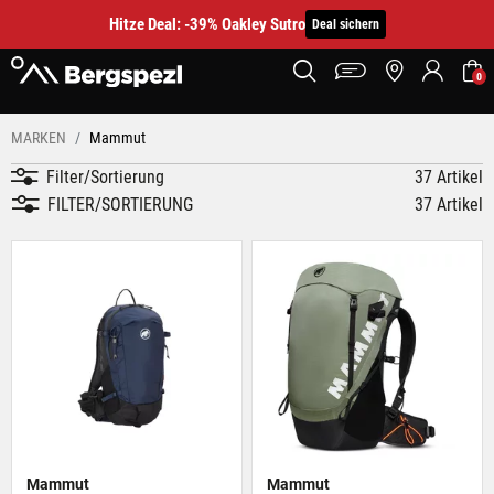
Hitze Deal: -39% Oakley Sutro
Deal sichern
0
MARKEN
Mammut
Filter/Sortierung
37 Artikel
FILTER/SORTIERUNG
37 Artikel
Mammut
Mammut