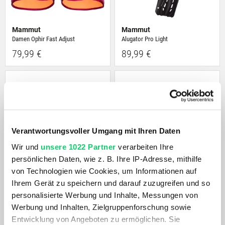
Mammut
Mammut
Damen Ophir Fast Adjust
Alugator Pro Light
79,99 €
89,99 €
Verantwortungsvoller Umgang mit Ihren Daten
Wir und
unsere 1022 Partner
verarbeiten Ihre
persönlichen Daten, wie z. B. Ihre IP-Adresse, mithilfe
von Technologien wie Cookies, um Informationen auf
Mammut
Mammut
Ihrem Gerät zu speichern und darauf zuzugreifen und so
Damen Orphir 3 Slide
Alugator Light
personalisierte Werbung und Inhalte, Messungen von
79,99 €
79,99 €
Werbung und Inhalten, Zielgruppenforschung sowie
Entwicklung von Angeboten zu ermöglichen. Sie