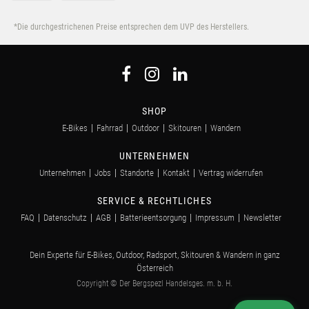
*Die durchgestrichenen Preise entsprechen dem UVP des Herstellers.
SHOP
E-Bikes
Fahrrad
Outdoor
Skitouren
Wandern
UNTERNEHMEN
Unternehmen
Jobs
Standorte
Kontakt
Vertrag widerrufen
SERVICE & RECHTLICHES
FAQ
Datenschutz
AGB
Batterieentsorgung
Impressum
Newsletter
Dein Experte für E-Bikes, Outdoor, Radsport, Skitouren & Wandern in ganz
Österreich
Copyright © Der Bergspezl Handelsges. m. b. H.