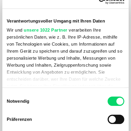
Verantwortungsvoller Umgang mit Ihren Daten
Wir und
unsere 1022 Partner
verarbeiten Ihre
persönlichen Daten, wie z. B. Ihre IP-Adresse, mithilfe
von Technologien wie Cookies, um Informationen auf
Ihrem Gerät zu speichern und darauf zuzugreifen und so
personalisierte Werbung und Inhalte, Messungen von
Werbung und Inhalten, Zielgruppenforschung sowie
Leki
Leki
Entwicklung von Angeboten zu ermöglichen. Sie
Makalu FX TA Aluminium
Powergrip Pad f.Speed Tip
entscheiden darüber, wer Ihre Daten für welche Zwecke
nutzt. Sie können Ihre Einwilligung jederzeit über die
179,99 €
143,99 €
14,99 €
Cookie-Erklärung oder durch Klicken auf das Privacy
- 20%
Einwilligungsauswahl
Trigger Symbol ändern oder widerrufen
Notwendig
Wenn Sie es erlauben, würden wir auch gerne:
Präferenzen
Informationen über Ihre geografische Lage
erfassen, welche bis auf einige Meter genau sein