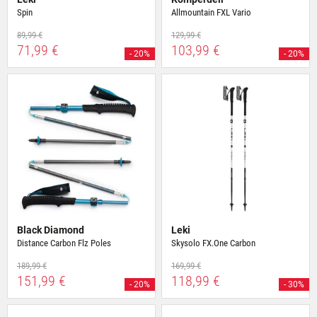
Spin
Allmountain FXL Vario
89,99 €
129,99 €
71,99 €
103,99 €
- 20%
- 20%
Black Diamond
Leki
Distance Carbon Flz Poles
Skysolo FX.One Carbon
189,99 €
169,99 €
151,99 €
118,99 €
- 20%
- 30%