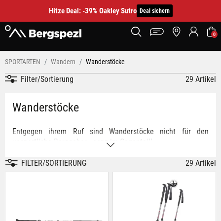
Hitze Deal: -39% Oakley Sutro
Deal sichern
0
SPORTARTEN
Wandern
Wanderstöcke
Filter/Sortierung
29 Artikel
Wanderstöcke
Entgegen ihrem Ruf sind Wanderstöcke nicht für den
unsportliche Berggeher - ganz im Gegenteil!
Insbesondere für schnelle Bergtouren und wenn du viel
FILTER/SORTIERUNG
29 Artikel
Gepäck trägst, sind Wanderstöcke deine besten Begleiter für
ein Ganzkörperworkout und verbessern garantiert deine Zeit
im Anstieg. Anstatt die volle Kraft aus den Beinen aufbringen
zu müssen, kannst du dich aktiv mit den Armen und dem
Oberkörper nach oben ziehen. Gleichzeitig sorgen