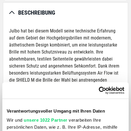
BESCHREIBUNG
Julbo hat bei diesem Modell seine technische Erfahrung
auf dem Gebiet der Hochgebirgsbrillen mit modernem,
ästhetischem Design kombiniert, um eine leistungsstarke
Brille mit hohem Schutzniveau zu entwickeln. Ihre
abnehmbaren, textilen Seitenteile gewährleisten dabei
sicheren Schutz und angenehmen Sehkomfort. Dank ihrem
besonders leistungsstarken Belüftungssystem Air Flow ist
die SHIELD M die Brille der Wahl bei anstrengenden
Anstiegen. Mit ihren gewölbten Grip Tech Bügeln und
rutschfestem Nasensteg sitzt diese Brille immer
zuverlässig da, wo sie hingehört. Zudem sorgt ihr stilvolles
Design für einen zusätzlichen Coolness-Faktor im Gebirge.
Verantwortungsvoller Umgang mit Ihren Daten
Wir und
unsere 1022 Partner
verarbeiten Ihre
PRODUKTDETAILS
persönlichen Daten, wie z. B. Ihre IP-Adresse, mithilfe