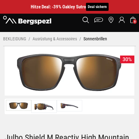
Hitze Deal: -39% Oakley Sutro
Deal sichern
0
BEKLEIDUNG
Ausrüstung & Accessoires
Sonnenbrillen
30%
Julbo Shield M Reactiv High Mountain