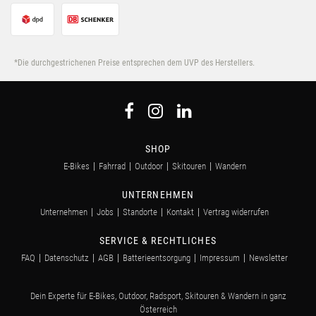
*Die durchgestrichenen Preise entsprechen dem UVP des Herstellers.
SHOP
E-Bikes
Fahrrad
Outdoor
Skitouren
Wandern
UNTERNEHMEN
Unternehmen
Jobs
Standorte
Kontakt
Vertrag widerrufen
SERVICE & RECHTLICHES
FAQ
Datenschutz
AGB
Batterieentsorgung
Impressum
Newsletter
Dein Experte für E-Bikes, Outdoor, Radsport, Skitouren & Wandern in ganz
Österreich