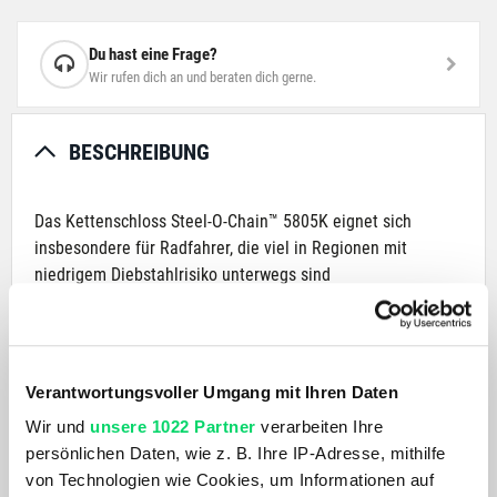
Du hast eine Frage?
Wir rufen dich an und beraten dich gerne.
BESCHREIBUNG
Das Kettenschloss Steel-O-Chain™ 5805K eignet sich
insbesondere für Radfahrer, die viel in Regionen mit
niedrigem Diebstahlrisiko unterwegs sind
Gerade wenn Sie Ihr Fahrrad oft an unterschiedlichen Orten
anschließen, ist ein flexibles Kettenschloss sehr zu
empfehlen. Der klare Vorteil der 5 mm starken
Verantwortungsvoller Umgang mit Ihren Daten
Vierkantkette aus Spezialstahl beim Kettenschloss Steel-O-
Wir und
unsere 1022 Partner
verarbeiten Ihre
Chain™ 5805K ist ihre Flexibilität. Dadurch bietet Sie viele
persönlichen Daten, wie z. B. Ihre IP-Adresse, mithilfe
Möglichkeiten, das Fahrrad sicher an verschiedene
von Technologien wie Cookies, um Informationen auf
Gegenstände anzuschließen. Gut geeignet sind zum