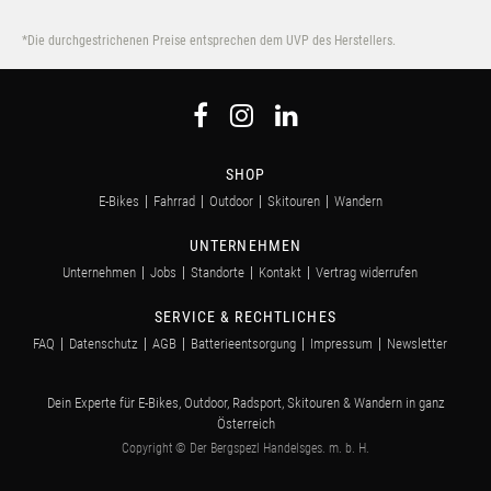
*Die durchgestrichenen Preise entsprechen dem UVP des Herstellers.
SHOP
E-Bikes
Fahrrad
Outdoor
Skitouren
Wandern
UNTERNEHMEN
Unternehmen
Jobs
Standorte
Kontakt
Vertrag widerrufen
SERVICE & RECHTLICHES
FAQ
Datenschutz
AGB
Batterieentsorgung
Impressum
Newsletter
Dein Experte für E-Bikes, Outdoor, Radsport, Skitouren & Wandern in ganz
Österreich
Copyright © Der Bergspezl Handelsges. m. b. H.