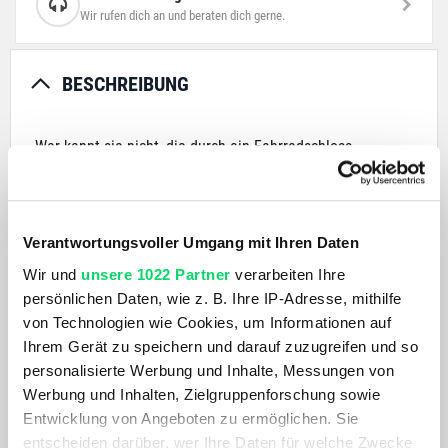
Wir rufen dich an und beraten dich gerne.
BESCHREIBUNG
Wer kennt sie nicht, die durch ein Fahrradschloss
entstandenen Kratzer, Schrammen und Lackschäden am
Fahrradrahmen? Bei dem Kettenschloss IVEN Chain 8210
sind Sie gleich mehrere Sorgen los: Die langlebige und
hochflexible Kunstfaserummantelung und das geschmeidig-
Verantwortungsvoller Umgang mit Ihren Daten
weiche Material am eigentlichen Schloss verhindern
Wir und
unsere 1022 Partner
verarbeiten Ihre
mögliche Kratzer und Lackschäden am Rahmen.
persönlichen Daten, wie z. B. Ihre IP-Adresse, mithilfe
von Technologien wie Cookies, um Informationen auf
Ihrem Gerät zu speichern und darauf zuzugreifen und so
PRODUKTDETAILS
personalisierte Werbung und Inhalte, Messungen von
Werbung und Inhalten, Zielgruppenforschung sowie
AKTUELL BELIEBT
Entwicklung von Angeboten zu ermöglichen. Sie
entscheiden darüber, wer Ihre Daten für welche Zwecke