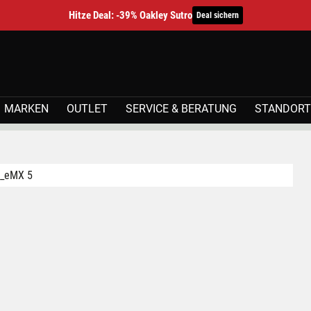
Hitze Deal: -39% Oakley Sutro
Deal sichern
MARKEN
OUTLET
SERVICE & BERATUNG
STANDORT