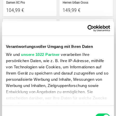
Damen XC Pro
Herren Urban Cross
104,99 €
149,99 €
Verantwortungsvoller Umgang mit Ihren Daten
Wir und
unsere 1022 Partner
verarbeiten Ihre
persönlichen Daten, wie z. B. Ihre IP-Adresse, mithilfe
von Technologien wie Cookies, um Informationen auf
Ihrem Gerät zu speichern und darauf zuzugreifen und so
Fischer
Fischer
personalisierte Werbung und Inhalte, Messungen von
RC5 Skate
Xj Sprint
Werbung und Inhalten, Zielgruppenforschung sowie
264,99 €
94,99 €
Entwicklung von Angeboten zu ermöglichen. Sie
entscheiden darüber, wer Ihre Daten für welche Zwecke
nutzt. Sie können Ihre Einwilligung jederzeit über die
Cookie-Erklärung oder durch Klicken auf das Privacy
Einwilligungsauswahl