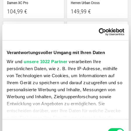
Damen XC Pro
Herren Urban Cross
104,99 €
149,99 €
Verantwortungsvoller Umgang mit Ihren Daten
Wir und
unsere 1022 Partner
verarbeiten Ihre
persönlichen Daten, wie z. B. Ihre IP-Adresse, mithilfe
von Technologien wie Cookies, um Informationen auf
Ihrem Gerät zu speichern und darauf zuzugreifen und so
Fischer
Fischer
personalisierte Werbung und Inhalte, Messungen von
RC5 Skate
Xj Sprint
Werbung und Inhalten, Zielgruppenforschung sowie
264,99 €
94,99 €
Entwicklung von Angeboten zu ermöglichen. Sie
entscheiden darüber, wer Ihre Daten für welche Zwecke
nutzt. Sie können Ihre Einwilligung jederzeit über die
Cookie-Erklärung oder durch Klicken auf das Privacy
Einwilligungsauswahl