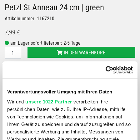
Petzl St Anneau 24 cm | green
Artikelnummer: 1167210
7,99 €
am Lager sofort lieferbar: 2-5 Tage
IN DEN WARENKORB
– oder –
IN FILIALE ABHOLEN
GRÖSSE VERFÜGBAR IN
Bergspezl Puch
Verantwortungsvoller Umgang mit Ihren Daten
Bergspezl Wien 7
Wir und
unsere 1022 Partner
verarbeiten Ihre
persönlichen Daten, wie z. B. Ihre IP-Adresse, mithilfe
von Technologien wie Cookies, um Informationen auf
Du hast eine Frage?
Wir rufen dich an und beraten dich gerne.
Ihrem Gerät zu speichern und darauf zuzugreifen und so
personalisierte Werbung und Inhalte, Messungen von
Werbung und Inhalten, Zielgruppenforschung sowie