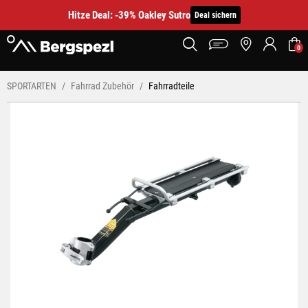
Hitze Deal: -39% Oakley Sutro
Deal sichern
0
SPORTARTEN
Fahrrad Zubehör
Fahrradteile