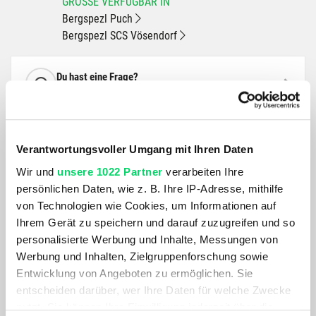
GRÖSSE VERFÜGBAR IN
Bergspezl Puch
Bergspezl SCS Vösendorf
Du hast eine Frage?
Wir rufen dich an und beraten dich gerne.
BESCHREIBUNG
Verantwortungsvoller Umgang mit Ihren Daten
Wir und
unsere 1022 Partner
verarbeiten Ihre
Für Rahmengrößen XS / S. Speziell für Mountainbikes oder
persönlichen Daten, wie z. B. Ihre IP-Adresse, mithilfe
den anspruchsvollen Commuter-Einsatz enwickelt. Der
von Technologien wie Cookies, um Informationen auf
Gepäckträger lässt sich dank des
Ihrem Gerät zu speichern und darauf zuzugreifen und so
Schnellspannmechanismus sicher und kinderleicht
personalisierte Werbung und Inhalte, Messungen von
befestigen. 9 kg maximale Belastung. Kompatibel mit allen
Werbung und Inhalten, Zielgruppenforschung sowie
Topeak MTX TrunkBags. Inklusive zwei Spanngummis und
Entwicklung von Angeboten zu ermöglichen. Sie
Reflektor.
entscheiden darüber, wer Ihre Daten für welche Zwecke
nutzt. Sie können Ihre Einwilligung jederzeit über die