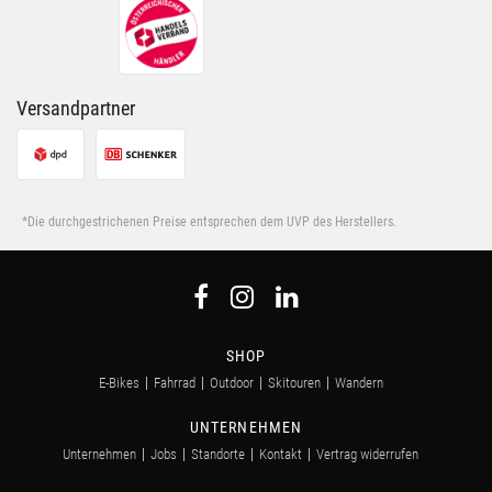
Versandpartner
*Die durchgestrichenen Preise entsprechen dem UVP des Herstellers.
SHOP
E-Bikes
Fahrrad
Outdoor
Skitouren
Wandern
UNTERNEHMEN
Unternehmen
Jobs
Standorte
Kontakt
Vertrag widerrufen