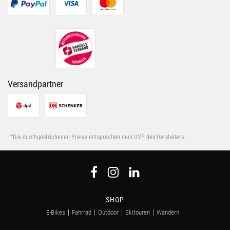
Versandpartner
*Die durchgestrichenen Preise entsprechen dem UVP des Herstellers.
SHOP
E-Bikes
Fahrrad
Outdoor
Skitouren
Wandern