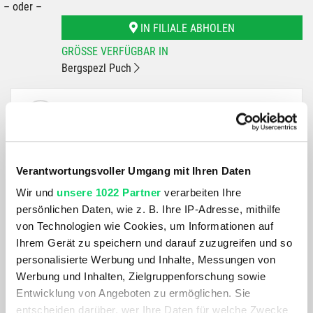
– oder –
IN FILIALE ABHOLEN
GRÖSSE VERFÜGBAR IN
Bergspezl Puch
Du hast eine Frage?
Wir rufen dich an und beraten dich gerne.
BESCHREIBUNG
Verantwortungsvoller Umgang mit Ihren Daten
Wir und
unsere 1022 Partner
verarbeiten Ihre
persönlichen Daten, wie z. B. Ihre IP-Adresse, mithilfe
von Technologien wie Cookies, um Informationen auf
Ihrem Gerät zu speichern und darauf zuzugreifen und so
Der zum Sportklettern bestimmte SAMA-Gurt ist
personalisierte Werbung und Inhalte, Messungen von
komfortabel zum Klettern in der Halle und am Fels. Die
Werbung und Inhalten, Zielgruppenforschung sowie
elastischen Beinschlaufen verrutschen nicht und der
Entwicklung von Angeboten zu ermöglichen. Sie
flexible, vorne schmaler geschnittene Hüftgurt sorgt für
entscheiden darüber, wer Ihre Daten für welche Zwecke