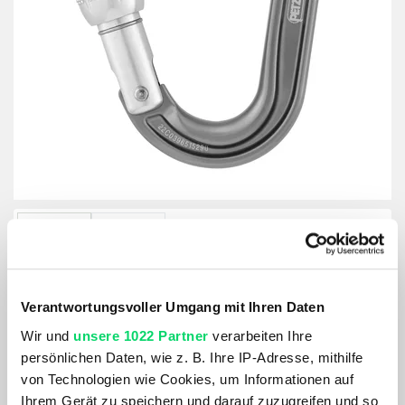
Verantwortungsvoller Umgang mit Ihren Daten
Wir und
unsere 1022 Partner
verarbeiten Ihre
persönlichen Daten, wie z. B. Ihre IP-Adresse, mithilfe
Petzl Spirit Screwlock Attache grau
von Technologien wie Cookies, um Informationen auf
Ihrem Gerät zu speichern und darauf zuzugreifen und so