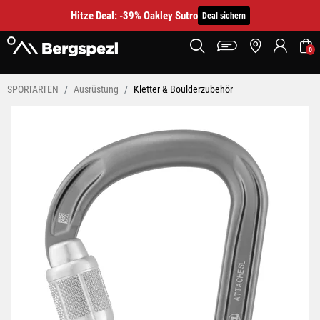
Hitze Deal: -39% Oakley Sutro
Deal sichern
0
SPORTARTEN
Ausrüstung
Kletter & Boulderzubehör