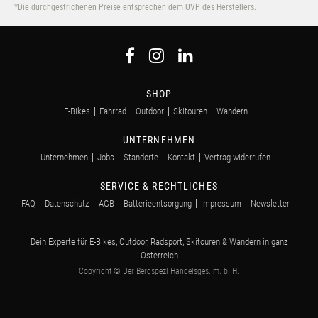
*Die durchgestrichenen Preise entsprechen dem UVP des Herstellers.
SHOP
E-Bikes
Fahrrad
Outdoor
Skitouren
Wandern
UNTERNEHMEN
Unternehmen
Jobs
Standorte
Kontakt
Vertrag widerrufen
SERVICE & RECHTLICHES
FAQ
Datenschutz
AGB
Batterieentsorgung
Impressum
Newsletter
Dein Experte für E-Bikes, Outdoor, Radsport, Skitouren & Wandern in ganz
Österreich
Copyright © Der Bergspezl Handelsges. m. b. H.