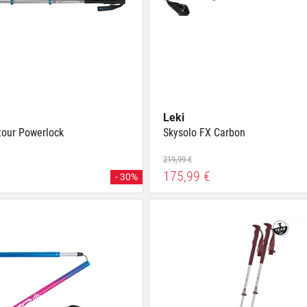
Leki
tour Powerlock
Skysolo FX Carbon
219,99 €
175,99 €
- 30%