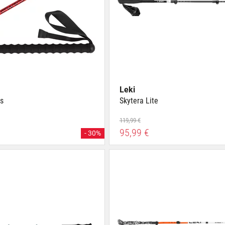
Leki
us
Skytera Lite
119,99 €
95,99 €
- 30%