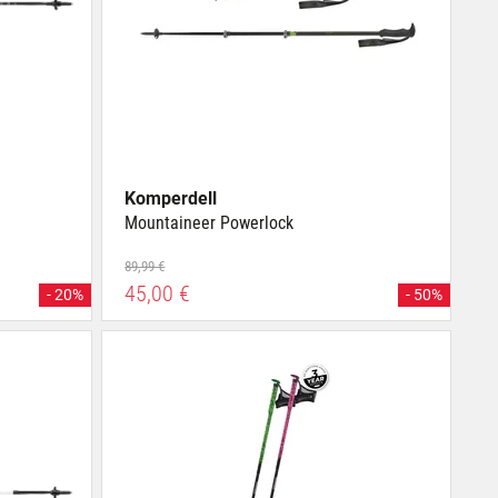
Komperdell
Mountaineer Powerlock
89,99 €
45,00 €
- 20%
- 50%