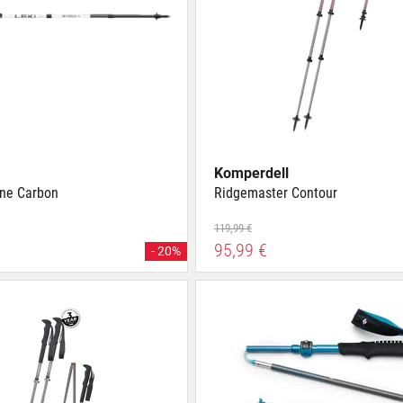
Komperdell
One Carbon
Ridgemaster Contour
119,99 €
95,99 €
- 20%