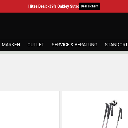
Hitze Deal: -39% Oakley Sutro
Deal sichern
MARKEN
OUTLET
SERVICE & BERATUNG
STANDORT