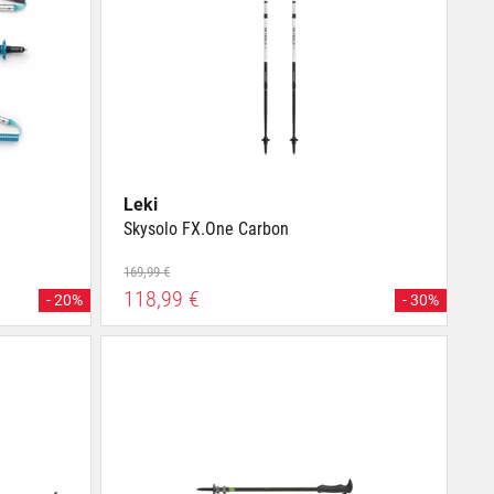
Leki
Skysolo FX.One Carbon
169,99 €
118,99 €
- 20%
- 30%