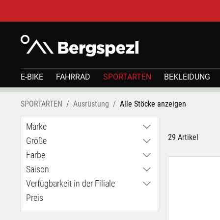
E-BIKE
FAHRRAD
SPORTARTEN
BEKLEIDUNG
SPORTARTEN
Ausrüstung
Alle Stöcke anzeigen
Marke
29 Artikel
Größe
Black Diamond
C.A.M.P.
Farbe
115 cm
Kästle
120 cm
Saison
Komperdell
125 cm
Verfügbarkeit in der Filiale
Ganzjährig
Leki
130 cm
Sommer
Preis
Haid
135 cm
Winter
Klagenfurt
145