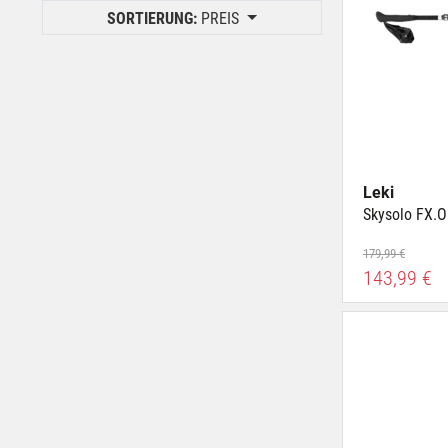
Puch bei Hallein
155 cm
SORTIERUNG:
PREIS
SCS Vösendorf
9,5
Villach
Tele 105-140 cm
Wien 7. Bez.
Tele 90-120 cm
Wörgl
Mehr zeigen
Leki
Skysolo FX.
179,99 €
143,99 €