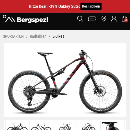
Hitze Deal: -39% Oakley Sutro
Deal sichern
0
SPORTARTEN
Radfahren
E-Bikes