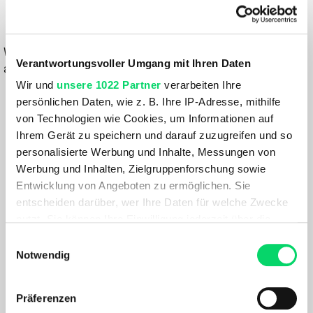
IN DEN WARENKORB
Wähle eine Variante aus, um die Verfügbarkeit in unseren Filialen
Verantwortungsvoller Umgang mit Ihren Daten
anzuzeigen
Wir und
unsere 1022 Partner
verarbeiten Ihre
Du hast eine Frage?
persönlichen Daten, wie z. B. Ihre IP-Adresse, mithilfe
Wir rufen dich an und beraten dich gerne.
von Technologien wie Cookies, um Informationen auf
Ihrem Gerät zu speichern und darauf zuzugreifen und so
personalisierte Werbung und Inhalte, Messungen von
BESCHREIBUNG
Werbung und Inhalten, Zielgruppenforschung sowie
Entwicklung von Angeboten zu ermöglichen. Sie
entscheiden darüber, wer Ihre Daten für welche Zwecke
Das Rotwild R.X290 PRO setzt neue Maßstäbe für
nutzt. Sie können Ihre Einwilligung jederzeit über die
sportliche E-Mountainbikes mit minimalistischem Anspruch.
Cookie-Erklärung oder durch Klicken auf das Privacy
Mit seinem handgefertigten Vollcarbonrahmen aus Poly
Einwilligungsauswahl
Trigger Symbol ändern oder widerrufen
Dynamic Carbonfasern vereint es maximale Steifigkeit und
Notwendig
Leichtigkeit – und bringt dabei nur 16,7 kg auf die Waage.
Wenn Sie es erlauben, würden wir auch gerne:
Der innovative TQ HPR60 Motor „Made in Germany“ liefert
Präferenzen
bis zu 60 Nm Drehmoment, drei Fahrprofile und den
Informationen über Ihre geografische Lage