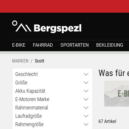
E-BIKE
FAHRRAD
SPORTARTEN
BEKLEIDUNG
MARKEN
Scott
Was für 
Geschlecht
Größe
Damen
Herren
Akku Kapazität
144 cm
Unisex
154 cm
E-Motoren Marke
250Wh
156 cm
360Wh
Rahmenmaterial
TQ
160 cm
Mahle
Laufradgröße
Aluminium
162 cm
67 Artikel
Carbon
Rahmengröße
28 Zoll
163 cm