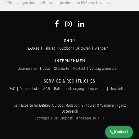
*Die durchgestrichenen Preise entsprechen dem UVP des Herstellers.
SHOP
E-Bikes
Fahrrad
Outdoor
Skitouren
Wandern
UNTERNEHMEN
Unternehmen
Jobs
Standorte
Kontakt
Vertrag widerrufen
SERVICE & RECHTLICHES
FAQ
Datenschutz
AGB
Batterieentsorgung
Impressum
Newsletter
Dein Experte für E-Bikes, Outdoor, Radsport, Skitouren & Wandern in ganz
Österreich
Copyright © Der Bergspezl Handelsges. m. b. H.
Kontakt