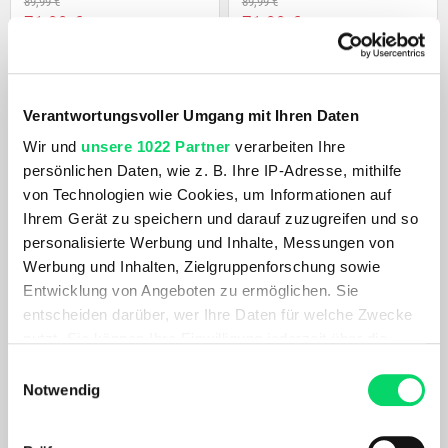
89,99 €
89,99 €
71,99 €
71,99 €
- 20%
- 20%
Verantwortungsvoller Umgang mit Ihren Daten
Wir und
unsere 1022 Partner
verarbeiten Ihre
persönlichen Daten, wie z. B. Ihre IP-Adresse, mithilfe
von Technologien wie Cookies, um Informationen auf
Ihrem Gerät zu speichern und darauf zuzugreifen und so
personalisierte Werbung und Inhalte, Messungen von
Werbung und Inhalten, Zielgruppenforschung sowie
Salewa
Salewa
Entwicklung von Angeboten zu ermöglichen. Sie
Pedroc Mate 18
Micro II 850 Quattro Left Zip
entscheiden darüber, wer Ihre Daten für welche Zwecke
99,99 €
nutzt. Sie können Ihre Einwilligung jederzeit über die
79,99 €
129,99 €
- 20%
Cookie-Erklärung oder durch Klicken auf das Privacy
Einwilligungsauswahl
Trigger Symbol ändern oder widerrufen
Notwendig
Wenn Sie es erlauben, würden wir auch gerne: