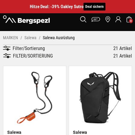
Hitze Deal: -39% Oakley Sutro
Deal sichern
0
MARKEN
Salewa
Salewa Ausrüstung
Filter/Sortierung
21 Artikel
FILTER/SORTIERUNG
21 Artikel
Salewa
Salewa