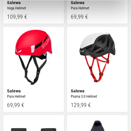
zu analysieren. Außerdem geben wir Informationen zu
Salewa
Salewa
Deiner Verwendung unserer Website an unsere Partner
Vega Helmet
Pura Helmet
für soziale Medien, Werbung und Analysen weiter.
109,99 €
69,99 €
Unsere Partner führen diese Informationen
möglicherweise mit weiteren Daten zusammen, die Du
ihnen bereitgestellt hast oder die sie im Rahmen Deiner
Nutzung der Dienste gesammelt haben.
Salewa
Salewa
Pura Helmet
Piuma 3.0 Helmet
69,99 €
129,99 €