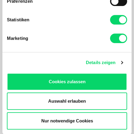
Präferenzen
Informationen über Ihre geografische Lage
erfassen, welche bis auf einige Meter genau sein
können
Statistiken
Ihr Gerät durch aktives Scannen nach
bestimmten Merkmalen (Fingerprinting) identifizieren
Marketing
Erfahren Sie mehr darüber, wie Ihre persönlichen Daten
Salewa
Salewa
verarbeitet werden, und legen Sie Ihre Präferenzen im
Rozes Ultralight Left Zip
Pura Helmet
Abschnitt Einzelheiten
fest.
209,99 €
69,99 €
Details zeigen
Nach Akzeptierung profitierst Du von folgenden Vorteilen:
Maßgeschneidertes Online-Erlebnis mit relevanten
Cookies zulassen
Produkten und Inhalten.
Unser Online Angebot sowie die Funktionalität und
Performance unserer Website wird kontinuierlich für Dich
Auswahl erlauben
verbessert.
Bergspezl verwendet Cookies, um Inhalte und Anzeigen
zu personalisieren, Funktionen für soziale Medien
Nur notwendige Cookies
anbieten zu können und die Zugriffe auf unsere Website