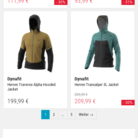
111,99 €
93,99 €
- 30%
- 51%
Dynafit
Dynafit
Herren Traverse Alpha Hooded
Herren Transalper 3L Jacket
Jacket
299,99 €
199,99 €
209,99 €
- 30%
1
2
...
5
Weiter →