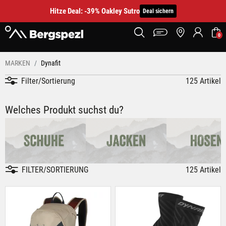
Hitze Deal: -39% Oakley Sutro
Deal sichern
0
MARKEN
Dynafit
Filter/Sortierung
125 Artikel
Dynafit kaufen – High-Performance Gear für Bergsport & Trail
Dynafit Ausrüstung für Speed, Leichtigkeit & Funktionalität
Jetzt Dynafit Schuhe, Kleidung & Skitouren-Equipment entdecken
Welches Produkt suchst du?
FILTER/SORTIERUNG
125 Artikel