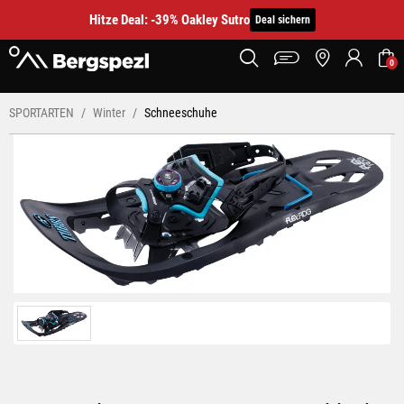
Hitze Deal: -39% Oakley Sutro
Deal sichern
0
SPORTARTEN
Winter
Schneeschuhe