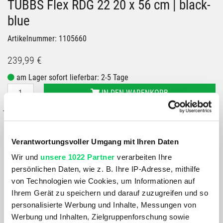
TUBBS Flex RDG 22 20 x 56 cm | black-
blue
Artikelnummer: 1105660
239,99 €
am Lager sofort lieferbar: 2-5 Tage
IN DEN WARENKORB
– oder –
IN FILIALE ABHOLEN
Verantwortungsvoller Umgang mit Ihren Daten
GRÖSSE VERFÜGBAR IN
Bergspezl Puch
Wir und
unsere 1022 Partner
verarbeiten Ihre
Bergspezl Klagenfurt
persönlichen Daten, wie z. B. Ihre IP-Adresse, mithilfe
Bergspezl Wörgl
von Technologien wie Cookies, um Informationen auf
Bergspezl Haid
Ihrem Gerät zu speichern und darauf zuzugreifen und so
Bergspezl Wien 7
personalisierte Werbung und Inhalte, Messungen von
Bergspezl Villach
Werbung und Inhalten, Zielgruppenforschung sowie