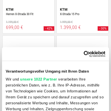
KTM
KTM
Herren X-Strada 30 Fit
X-Strada 15 Pro
1.199,00 €
1.999,00 €
699,00 €
1.399,00 €
- 42%
- 30%
Verantwortungsvoller Umgang mit Ihren Daten
Wir und
unsere 1022 Partner
verarbeiten Ihre
persönlichen Daten, wie z. B. Ihre IP-Adresse, mithilfe
Scott
Scott
von Technologien wie Cookies, um Informationen auf
Speedster Gravel Team
Addict Gravel 20
Ihrem Gerät zu speichern und darauf zuzugreifen und so
1.799,00 €
3.899,00 €
personalisierte Werbung und Inhalte, Messungen von
Werbung und Inhalten, Zielgruppenforschung sowie