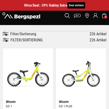
Hitze Deal: -39% Oakley Sutro
Deal sichern
0
Filter/Sortierung
226 Artikel
FILTER/SORTIERUNG
226 Artikel
Woom
Woom
GO 1
GO 1 PLUS