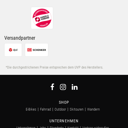
ihnen bereitgestellt hast oder die sie im Rahmen Deiner
Nutzung der Dienste gesammelt haben.
Versandpartner
*Die durchgestrichenen Preise entsprechen dem UVP des Herstellers.
SHOP
E-Bikes
Fahrrad
Outdoor
Skitouren
Wandern
UNTERNEHMEN
Unternehmen
Jobs
Standorte
Kontakt
Vertrag widerrufen