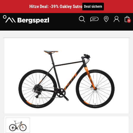
Hitze Deal: -39% Oakley Sutro
Deal sichern
0