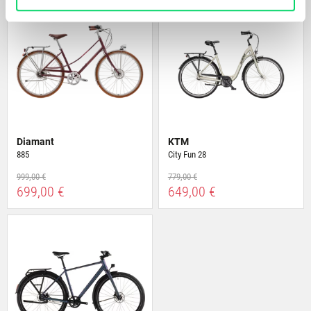
anbieten zu können und die Zugriffe auf unsere Website
zu analysieren. Außerdem geben wir Informationen zu
Deiner Verwendung unserer Website an unsere Partner
für soziale Medien, Werbung und Analysen weiter.
Unsere Partner führen diese Informationen
möglicherweise mit weiteren Daten zusammen, die Du
ihnen bereitgestellt hast oder die sie im Rahmen Deiner
Nutzung der Dienste gesammelt haben.
Diamant
KTM
885
City Fun 28
999,00 €
779,00 €
699,00 €
649,00 €