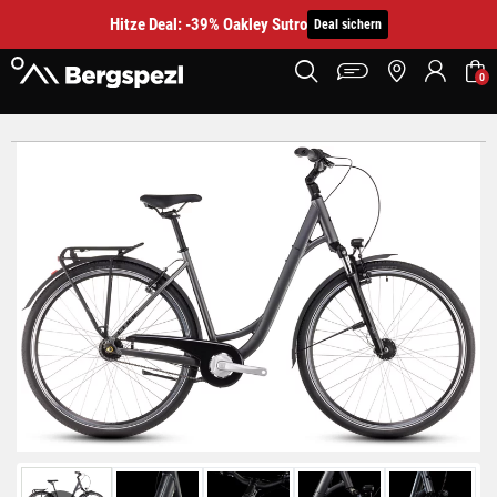
Hitze Deal: -39% Oakley Sutro
Deal sichern
0