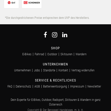
*Die durchgestrichenen Preise entsprechen dem UVP des Herstellers.
SHOP
E-Bikes
Fahrrad
Outdoor
Skitouren
Wandern
UNTERNEHMEN
Unternehmen
Jobs
Standorte
Kontakt
Vertrag widerrufen
SERVICE & RECHTLICHES
FAQ
Datenschutz
AGB
Batterieentsorgung
Impressum
Newsletter
Dein Experte für E-Bikes, Outdoor, Radsport, Skitouren & Wandern in ganz
Österreich
Copyright © Der Bergspezl Handelsges. m. b. H.