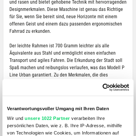
und rasen und bietet gehobene Technik mit hervorragenden
Designmerkmalen. Diese Maschine ist genau das Richtige
für Sie, wenn Sie bereit sind, neue Horizonte mit einem
offenen Geist und einem dazu passenden ergonomischen
Fahrrad zu erkunden.
Der leichte Rahmen ist 700 Gramm leichter als alle
Äquivalente aus Stahl und ermöglicht einen einfachen
Transport und agiles Fahren. Die Erkundung der Stadt soll
Spaß machen und reibungslos verlaufen, was das Modell P
Line Urban garantiert. Zu den Merkmalen, die dies
ermöglichen, gehören der reaktionsschnelle
Federungsblock, der stoßdämpfende Titanrahmen und die
4-Gang-Schaltung, die für eine komfortable Fahrt bei jeder
Geschwindigkeit sorgen. Neben dem hohen Fahrkomfort
Verantwortungsvoller Umgang mit Ihren Daten
wurde bei der Entwicklung der intelligenten Schaltung auch
Wir und
unsere 1022 Partner
verarbeiten Ihre
an das Abenteuer in der Stadt gedacht, so dass Sie sicher
persönlichen Daten, wie z. B. Ihre IP-Adresse, mithilfe
und kontrolliert um enge Kurven und durch den Verkehr
von Technologien wie Cookies, um Informationen auf
schlängeln können.