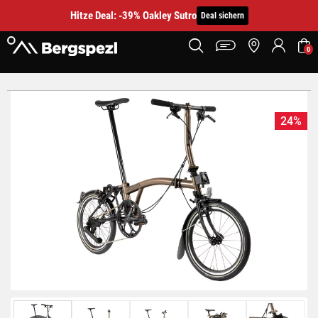
Hitze Deal: -39% Oakley Sutro
Deal sichern
0
24%