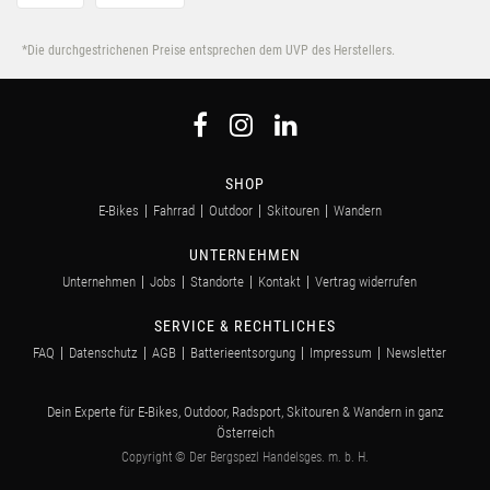
*Die durchgestrichenen Preise entsprechen dem UVP des Herstellers.
SHOP
E-Bikes
Fahrrad
Outdoor
Skitouren
Wandern
UNTERNEHMEN
Unternehmen
Jobs
Standorte
Kontakt
Vertrag widerrufen
SERVICE & RECHTLICHES
FAQ
Datenschutz
AGB
Batterieentsorgung
Impressum
Newsletter
Dein Experte für E-Bikes, Outdoor, Radsport, Skitouren & Wandern in ganz
Österreich
Copyright © Der Bergspezl Handelsges. m. b. H.