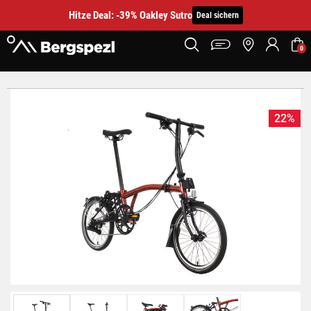
Hitze Deal: -39% Oakley Sutro
Deal sichern
0
22%