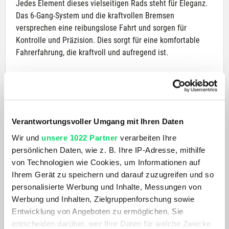
Jedes Element dieses vielseitigen Rads steht für Eleganz.
Das 6-Gang-System und die kraftvollen Bremsen
versprechen eine reibungslose Fahrt und sorgen für
Kontrolle und Präzision. Dies sorgt für eine komfortable
Fahrerfahrung, die kraftvoll und aufregend ist.
Experten-Engineering ist nicht der einzige Vorteil, den
dieses Alltagsrad mit sich bringt. Das ergonomische
Klappsystem lässt Sie mühelos rollen und gleiten und kann
in 20 Sekunden betätigt werden, um Ihr 2-Rad-Wunder in
Verantwortungsvoller Umgang mit Ihren Daten
ein kompaktes Tragezubehör zu verwandeln. Perfekt für
Wir und
unsere 1022 Partner
verarbeiten Ihre
Pendler oder unbeschwerte Reisende, die jeden Winkel an
persönlichen Daten, wie z. B. Ihre IP-Adresse, mithilfe
einem neuen Ort besuchen möchten. Der Rahmen ist leicht
von Technologien wie Cookies, um Informationen auf
und einfach zu tragen.
Ihrem Gerät zu speichern und darauf zuzugreifen und so
personalisierte Werbung und Inhalte, Messungen von
Es hat eine umweltfreundliche Power-Beschichtung und
Werbung und Inhalten, Zielgruppenforschung sowie
unser Expertenteam fertigt jedes Rad in der Londoner
Entwicklung von Angeboten zu ermöglichen. Sie
Brompton-Fabrik in Handarbeit an.
entscheiden darüber, wer Ihre Daten für welche Zwecke