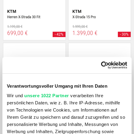
KTM
KTM
Herren X-Strada 30 Fit
X-Strada 15 Pro
1.199,00 €
1.999,00 €
699,00 €
1.399,00 €
- 42%
- 30%
Verantwortungsvoller Umgang mit Ihren Daten
Wir und
unsere 1022 Partner
verarbeiten Ihre
persönlichen Daten, wie z. B. Ihre IP-Adresse, mithilfe
Scott
Scott
von Technologien wie Cookies, um Informationen auf
Speedster Gravel Team
Addict Gravel 20
Ihrem Gerät zu speichern und darauf zuzugreifen und so
1.799,00 €
3.899,00 €
personalisierte Werbung und Inhalte, Messungen von
Werbung und Inhalten, Zielgruppenforschung sowie