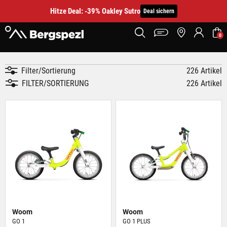
Hitze Deal: -39% Oakley Sutro
Deal sichern
0
Filter/Sortierung
226 Artikel
FILTER/SORTIERUNG
226 Artikel
Woom
Woom
GO 1
GO 1 PLUS