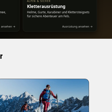
ALPIN & SICHER
Kletterausrüstung
hnee,
Helme, Gurte, Karabiner und Klettersteigsets
für sichere Abenteuer am Fels.
n ansehen →
Ausrüstung ansehen →
r