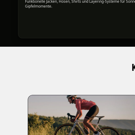
Funktionelle Jacken, Hosen, Shirts und Layering-Systeme für Son
Gipfelmomente.