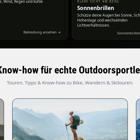
ne, Wind, Regen und kühle
KLARE SICHT AM BERG
Sonnenbrillen
Schütze deine Augen bei Sonne, Sc
Höhenlage und wechselnden
Lichtverhältnissen.
Bekleidung ansehen →
Sonnenbrille
Know-how für echte Outdoorsportle
Touren, Tipps & Know-how zu Bike, Wandern & Skitouren.