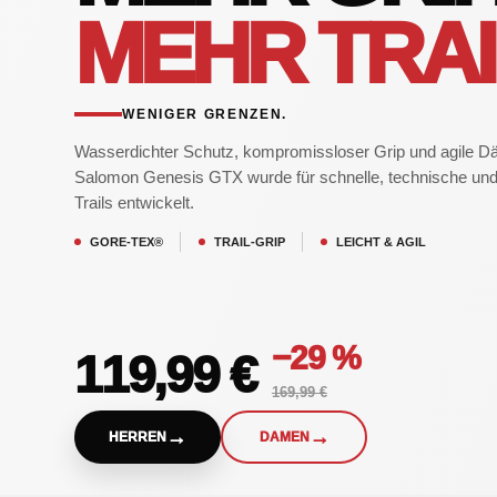
MEHR TRAI
WENIGER GRENZEN.
Wasserdichter Schutz, kompromissloser Grip und agile D
Salomon Genesis GTX wurde für schnelle, technische und
Trails entwickelt.
GORE-TEX®
TRAIL-GRIP
LEICHT & AGIL
−29 %
119,99 €
169,99 €
→
→
HERREN
DAMEN