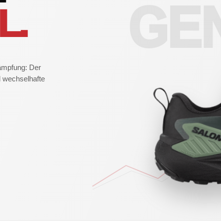
GE
L.
ämpfung: Der
 wechselhafte