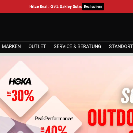
Hitze Deal: -39% Oakley Sutro
Deal sichern
MARKEN
OUTLET
SERVICE & BERATUNG
STANDORT