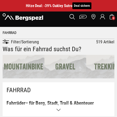
Hitze Deal: -39% Oakley Sutro
Deal sichern
0
FAHRRAD
Filter/Sortierung
519 Artikel
Was für ein Fahrrad suchst Du?
FAHRRAD
Fahrräder– für Berg, Stadt, Trail & Abenteuer
Bei BERGSPEZL findest du Fahrräder für jedes Terrain und
jede Fahrweise. Egal, ob du sportlich im Gelände unterwegs