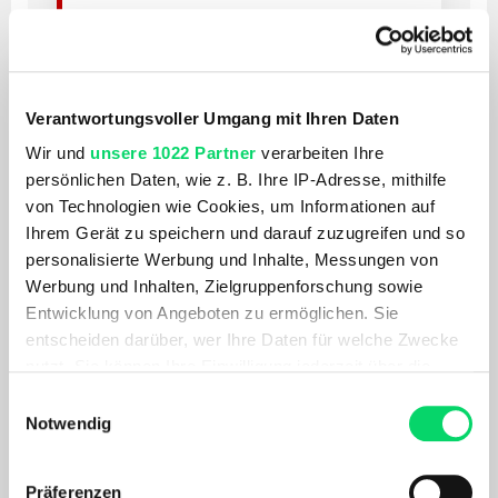
Mountainbike
Für Trails, Forststraßen und sportliche Touren
abseits der Straße.
Verantwortungsvoller Umgang mit Ihren Daten
Wir und
unsere 1022 Partner
verarbeiten Ihre
persönlichen Daten, wie z. B. Ihre IP-Adresse, mithilfe
ALLROUND & ABENTEUER
von Technologien wie Cookies, um Informationen auf
Gravelbike
Ihrem Gerät zu speichern und darauf zuzugreifen und so
personalisierte Werbung und Inhalte, Messungen von
Schnell auf Asphalt, stark auf Schotter und
Werbung und Inhalten, Zielgruppenforschung sowie
vielseitig im Alltag.
Entwicklung von Angeboten zu ermöglichen. Sie
entscheiden darüber, wer Ihre Daten für welche Zwecke
nutzt. Sie können Ihre Einwilligung jederzeit über die
TOUR & ALLTAG
Cookie-Erklärung oder durch Klicken auf das Privacy
Einwilligungsauswahl
Trekkingbike
Trigger Symbol ändern oder widerrufen
Notwendig
Komfortabel, vielseitig und ideal für längere
Wenn Sie es erlauben, würden wir auch gerne:
Strecken.
Präferenzen