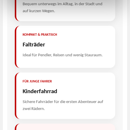
Bequem unterwegs im Alltag, in der Stadt und
Deiner Verwendung unserer Website an unsere Partner
auf kurzen Wegen.
für soziale Medien, Werbung und Analysen weiter.
Unsere Partner führen diese Informationen
möglicherweise mit weiteren Daten zusammen, die Du
ihnen bereitgestellt hast oder die sie im Rahmen Deiner
KOMPAKT & PRAKTISCH
Nutzung der Dienste gesammelt haben.
Falträder
Ideal für Pendler, Reisen und wenig Stauraum.
FÜR JUNGE FAHRER
Kinderfahrrad
Sichere Fahrräder für die ersten Abenteuer auf
zwei Rädern.