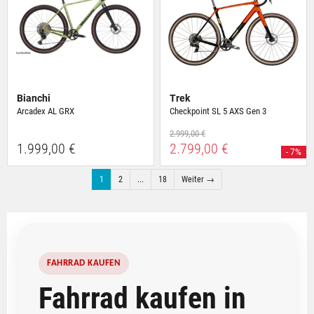
Bianchi
Trek
Arcadex AL GRX
Checkpoint SL 5 AXS Gen 3
2.999,00 €
1.999,00 €
2.799,00 €
- 7%
1
2
...
18
Weiter →
FAHRRAD KAUFEN
Fahrrad kaufen in