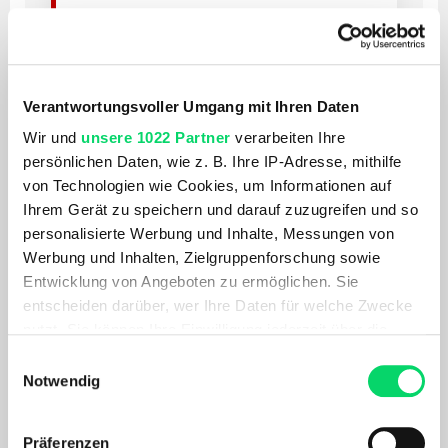
Mountainbike
Für Trails, Forststraßen und sportliche Touren
abseits der Straße.
Verantwortungsvoller Umgang mit Ihren Daten
Wir und
unsere 1022 Partner
verarbeiten Ihre
persönlichen Daten, wie z. B. Ihre IP-Adresse, mithilfe
ALLROUND & ABENTEUER
von Technologien wie Cookies, um Informationen auf
Gravelbike
Ihrem Gerät zu speichern und darauf zuzugreifen und so
personalisierte Werbung und Inhalte, Messungen von
Schnell auf Asphalt, stark auf Schotter und
Werbung und Inhalten, Zielgruppenforschung sowie
vielseitig im Alltag.
Entwicklung von Angeboten zu ermöglichen. Sie
entscheiden darüber, wer Ihre Daten für welche Zwecke
nutzt. Sie können Ihre Einwilligung jederzeit über die
TOUR & ALLTAG
Cookie-Erklärung oder durch Klicken auf das Privacy
Einwilligungsauswahl
Trekkingbike
Trigger Symbol ändern oder widerrufen
Notwendig
Komfortabel, vielseitig und ideal für längere
Wenn Sie es erlauben, würden wir auch gerne:
Strecken.
Präferenzen