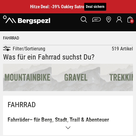
Hitze Deal: -39% Oakley Sutro
Deal sichern
0
FAHRRAD
Filter/Sortierung
519 Artikel
Was für ein Fahrrad suchst Du?
FAHRRAD
Fahrräder– für Berg, Stadt, Trail & Abenteuer
Bei BERGSPEZL findest du Fahrräder für jedes Terrain und
jede Fahrweise. Egal, ob du sportlich im Gelände unterwegs