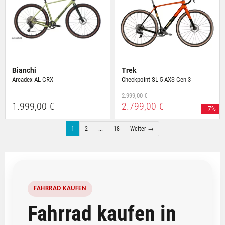
Bianchi
Trek
Arcadex AL GRX
Checkpoint SL 5 AXS Gen 3
2.999,00 €
1.999,00 €
2.799,00 €
- 7%
1
2
...
18
Weiter →
FAHRRAD KAUFEN
Fahrrad kaufen in