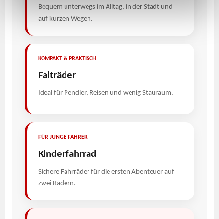
Bequem unterwegs im Alltag, in der Stadt und
Deiner Verwendung unserer Website an unsere Partner
auf kurzen Wegen.
für soziale Medien, Werbung und Analysen weiter.
Unsere Partner führen diese Informationen
möglicherweise mit weiteren Daten zusammen, die Du
ihnen bereitgestellt hast oder die sie im Rahmen Deiner
KOMPAKT & PRAKTISCH
Nutzung der Dienste gesammelt haben.
Falträder
Ideal für Pendler, Reisen und wenig Stauraum.
FÜR JUNGE FAHRER
Kinderfahrrad
Sichere Fahrräder für die ersten Abenteuer auf
zwei Rädern.