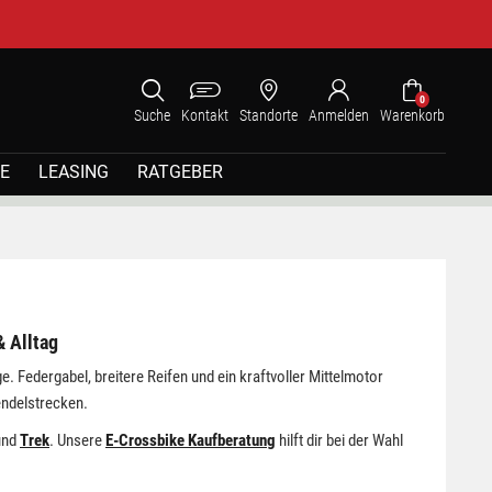
0
Suche
Kontakt
Standorte
Anmelden
Warenkorb
E
LEASING
RATGEBER
& Alltag
. Federgabel, breitere Reifen und ein kraftvoller Mittelmotor
endelstrecken.
nd
Trek
. Unsere
E-Crossbike Kaufberatung
hilft dir bei der Wahl