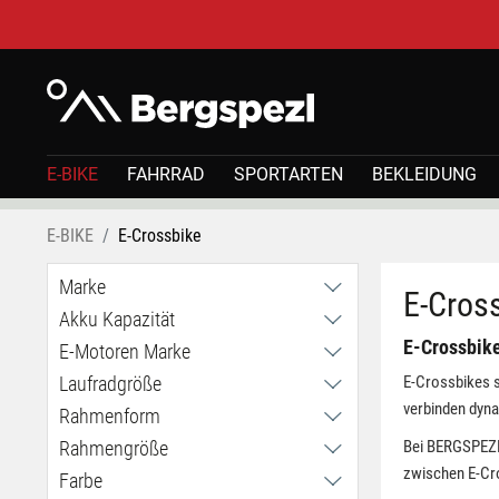
E-BIKE
FAHRRAD
SPORTARTEN
BEKLEIDUNG
E-BIKE
E-Crossbike
Marke
E-Cros
Akku Kapazität
Cube
E-Crossbike
HEPHA
E-Motoren Marke
400Wh
KTM
475Wh
Laufradgröße
E-Crossbikes s
Bosch
Tenways
600Wh
verbinden dyna
HEPHA
Rahmenform
27,5 Zoll
Trek
625Wh
Tenways
28 Zoll
Rahmengröße
Bei BERGSPEZL
Easy Entry / tiefer Einstieg
708Wh
29 Zoll
zwischen E-Cro
Trapez / mittlerer Einstieg
Farbe
L
750Wh