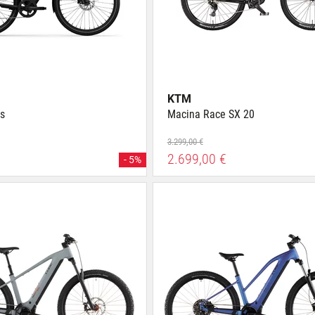
KTM
s
Macina Race SX 20
3.299,00 €
2.699,00 €
- 5%