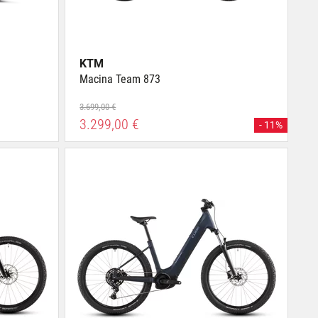
KTM
Macina Team 873
3.699,00 €
3.299,00 €
- 11%