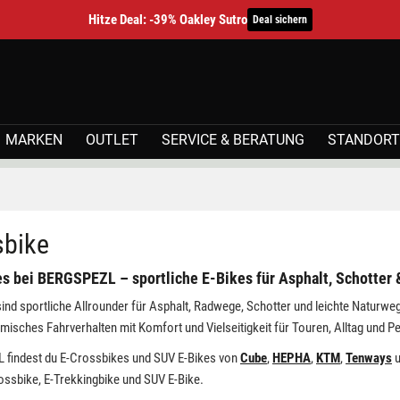
Hitze Deal: -39% Oakley Sutro
Deal sichern
MARKEN
OUTLET
SERVICE & BERATUNG
STANDORT
sbike
s bei BERGSPEZL – sportliche E-Bikes für Asphalt, Schotter 
ind sportliche Allrounder für Asphalt, Radwege, Schotter und leichte Naturwege
misches Fahrverhalten mit Komfort und Vielseitigkeit für Touren, Alltag und P
 findest du E-Crossbikes und SUV E-Bikes von
Cube
,
HEPHA
,
KTM
,
Tenways
u
ssbike, E-Trekkingbike und SUV E-Bike.