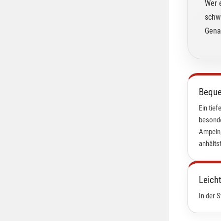
Wer e
schw
Genau
Beque
Ein tief
besonde
Ampeln,
anhältst
Leicht
In der 