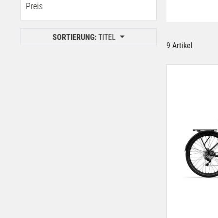
one size
Preis
Haid
XL
Klagenfurt
Puch bei Hallein
SORTIERUNG:
TITEL
Salzburg Stadt
9 Artikel
Villach
Wien 7. Bez.