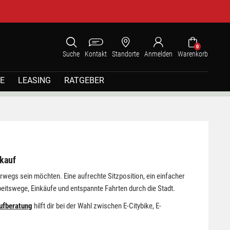
0
Suche
Kontakt
Standorte
Anmelden
Warenkorb
E
LEASING
RATGEBER
nkauf
erwegs sein möchten. Eine aufrechte Sitzposition, ein einfacher
eitswege, Einkäufe und entspannte Fahrten durch die Stadt.
ufberatung
hilft dir bei der Wahl zwischen E-Citybike, E-