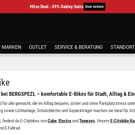
Hitze Deal: -39% Oakley Sutro
Deal sichern
MARKEN
OUTLET
SERVICE & BERATUNG
STANDORT
ike
 bei BERGSPEZL – komfortable E-Bikes für Stadt, Alltag & Ei
nd für alle gemacht, die im Alltag bequem, sicher und ohne Parkplatzstress unt
eg sowie Lichtanlage, Schutzbleche und Gepäckträger machen sie ideal für Arb
findest du E-Citybikes von
Cube
,
Electra
und
Tenways
. Unsere
E-Citybike Ka
nd E-Faltrad.