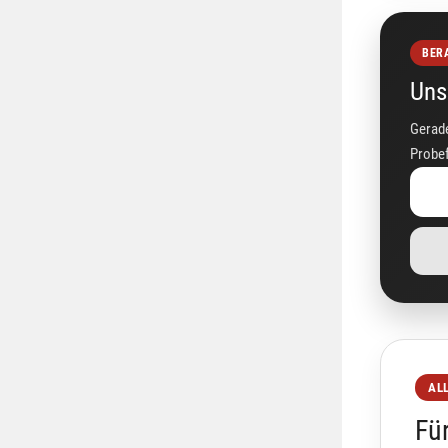
BER
Uns
Gerade
Probef
AL
Für