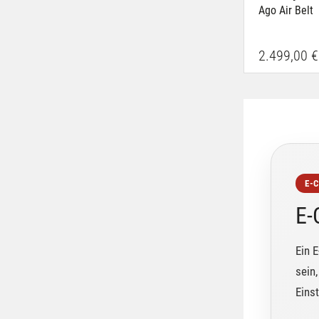
Ago Air Belt
2.499,00 €
E-
E-
Ein E
sein
Eins