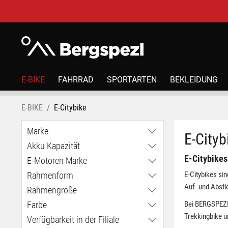
E-BIKE
FAHRRAD
SPORTARTEN
BEKLEIDUNG
E-BIKE
E-Citybike
Marke
E-Cityb
Akku Kapazität
Cube
E-Citybikes
Tenways
E-Motoren Marke
360Wh
400Wh
Rahmenform
E-Citybikes si
Bosch
475Wh
Auf- und Absti
Mivice
Rahmengröße
Easy Entry / tiefer Einstieg
504Wh
Tenways
Unisex / hoher Einstieg
Farbe
Bei BERGSPEZL 
L
561,6Wh
Trekkingbike u
M
Verfügbarkeit in der Filiale