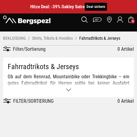
Hitze Deal: -39% Oakley Sutro
Deal sichern
0
BEKLEIDUNG
Shirts, Trikots & Hoodies
Fahrradtrikots & Jerseys
Filter/Sortierung
0 Artikel
Fahrradtrikots & Jerseys
Ob auf dem Rennrad, Mountainbike oder Trekkingbike – ein
gutes Fahrradtrikot für Herren sollte bei keiner Ausfahrt
fehlen. Die Modelle reichen dabei von kurzärmlig über
langärmlig, mit Taschen am Rücken oder als Fahrradweste.
FILTER/SORTIERUNG
0 Artikel
Je nach Einsatzzweck unterscheiden sich die Schnitte,
Materialien und die Passform erheblich. Bei uns findest du
das passende Fahrradtrikot für jeden Einsatzzweck!