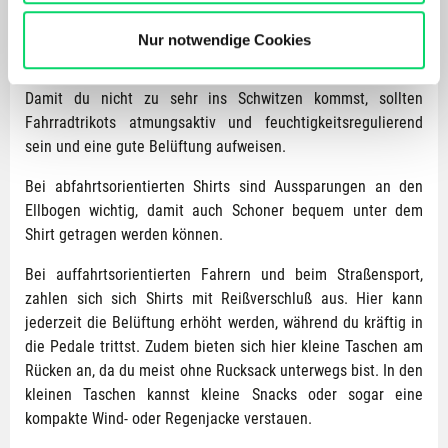
Bergspezl verwendet Cookies, um Inhalte und Anzeigen
Dynafit
zu personalisieren, Funktionen für soziale Medien
Nur notwendige Cookies
Worauf sollte ich beim Bike Shirt achten?
anbieten zu können und die Zugriffe auf unsere Website
zu analysieren. Außerdem geben wir Informationen zu
Damit du nicht zu sehr ins Schwitzen kommst, sollten
Deiner Verwendung unserer Website an unsere Partner
Fahrradtrikots atmungsaktiv und feuchtigkeitsregulierend
für soziale Medien, Werbung und Analysen weiter.
sein und eine gute Belüftung aufweisen.
Unsere Partner führen diese Informationen
möglicherweise mit weiteren Daten zusammen, die Du
Bei abfahrtsorientierten Shirts sind Aussparungen an den
ihnen bereitgestellt hast oder die sie im Rahmen Deiner
Ellbogen wichtig, damit auch Schoner bequem unter dem
Nutzung der Dienste gesammelt haben.
Shirt getragen werden können.
Bei auffahrtsorientierten Fahrern und beim Straßensport,
zahlen sich sich Shirts mit Reißverschluß aus. Hier kann
jederzeit die Belüftung erhöht werden, während du kräftig in
die Pedale trittst. Zudem bieten sich hier kleine Taschen am
Rücken an, da du meist ohne Rucksack unterwegs bist. In den
kleinen Taschen kannst kleine Snacks oder sogar eine
kompakte Wind- oder Regenjacke verstauen.