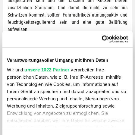
ausgestattet sein und die Taschen am Rücken bieten
zusätzlichen Stauraum. Und damit du nicht zu sehr ins
Schwitzen kommst, sollten Fahrradtrikots atmungsaktiv und
feuchtigkeitsregulierend sein und eine gute Belüftung
aufweisen.
Jerseys und Trikots für Rennradfahrer und Gravelbiker liegen
eher eng an und sind aereodynamisch und möglichst leicht.
MTB Shirts sitzen meist locker und lässig, sollen mit viel
Verantwortungsvoller Umgang mit Ihren Daten
Style punkten und genug Platz z.B. für Protektoren bieten.
Wir und
unsere 1022 Partner
verarbeiten Ihre
MTB Trikots - Das lässige Bike-Trikot für den
persönlichen Daten, wie z. B. Ihre IP-Adresse, mithilfe
Trail
von Technologien wie Cookies, um Informationen auf
Ihrem Gerät zu speichern und darauf zuzugreifen und so
Ein MTB Trikot ist ein stylisches und funktionales Accessoire
personalisierte Werbung und Inhalte, Messungen von
für Mountainbiker und E-Mountainbiker. Sie reichen von
Werbung und Inhalten, Zielgruppenforschung sowie
langarm T Shirts bis hin zu ärmellosen bike trikots.
Entwicklung von Angeboten zu ermöglichen. Sie
Besonders beliebt sind mittlerweile auch
Merino Bike Shirts
entscheiden darüber, wer Ihre Daten für welche Zwecke
z.B. von
Patagonia
oder
Mons Royale
. Merinowolle nimmt
nutzt. Sie können Ihre Einwilligung jederzeit über die
quasi keine Gerüche auf, liegt angenehm auf der Haut und
Cookie-Erklärung oder durch Klicken auf das Privacy