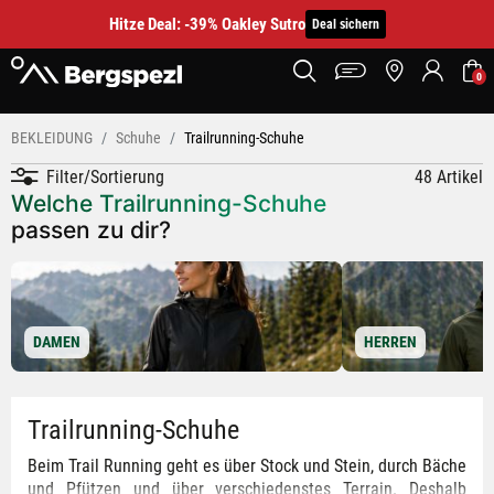
Hitze Deal: -39% Oakley Sutro
Deal sichern
0
BEKLEIDUNG
Schuhe
Trailrunning-Schuhe
Filter/Sortierung
48 Artikel
Welche Trailrunning-Schuhe
passen zu dir?
DAMEN
HERREN
Trailrunning-Schuhe
Beim Trail Running geht es über Stock und Stein, durch Bäche
und Pfützen und über verschiedenstes Terrain. Deshalb