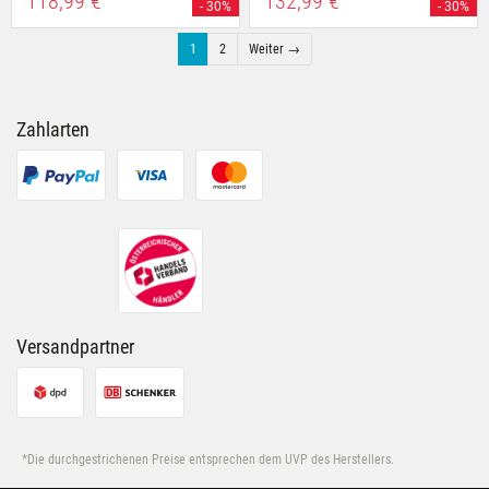
118,99 €
132,99 €
- 30%
- 30%
1
2
Weiter →
Zahlarten
Versandpartner
*Die durchgestrichenen Preise entsprechen dem UVP des Herstellers.