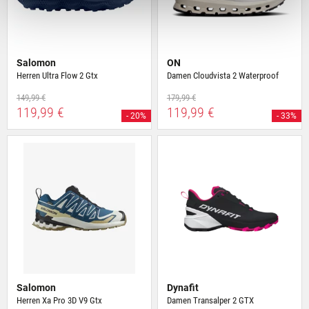
Deiner Verwendung unserer Website an unsere Partner
für soziale Medien, Werbung und Analysen weiter.
Unsere Partner führen diese Informationen
möglicherweise mit weiteren Daten zusammen, die Du
Salomon
ON
ihnen bereitgestellt hast oder die sie im Rahmen Deiner
Herren Ultra Flow 2 Gtx
Damen Cloudvista 2 Waterproof
Nutzung der Dienste gesammelt haben.
149,99 €
179,99 €
119,99 €
119,99 €
- 20%
- 33%
Salomon
Dynafit
Herren Xa Pro 3D V9 Gtx
Damen Transalper 2 GTX