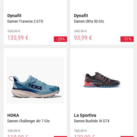
Dynafit
Dynafit
Damen Traverse 2 GTX
Damen Ultra 50 Gtx
169,99 €
189,99 €
135,99 €
93,99 €
- 20%
- 51%
HOKA
La Sportiva
Damen Challenger Atr 7 Gtx
Damen Bushido III GTX
169,99 €
189,99 €