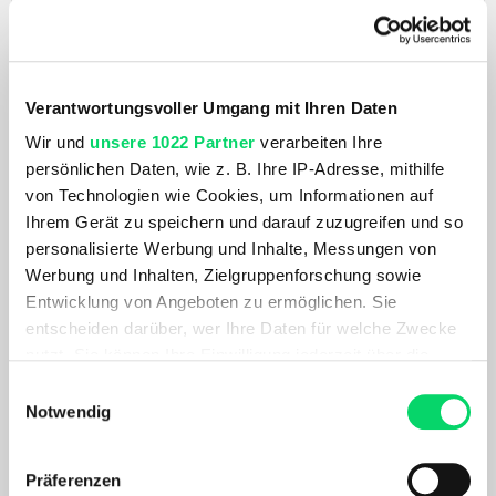
Salomon
Dynafit
Damen Ultra Flow 2 Gtx
Damen Ultra GTX
149,99 €
159,99 €
119,99 €
111,99 €
- 20%
- 30%
Verantwortungsvoller Umgang mit Ihren Daten
Wir und
unsere 1022 Partner
verarbeiten Ihre
persönlichen Daten, wie z. B. Ihre IP-Adresse, mithilfe
von Technologien wie Cookies, um Informationen auf
Ihrem Gerät zu speichern und darauf zuzugreifen und so
personalisierte Werbung und Inhalte, Messungen von
Werbung und Inhalten, Zielgruppenforschung sowie
Entwicklung von Angeboten zu ermöglichen. Sie
entscheiden darüber, wer Ihre Daten für welche Zwecke
nutzt. Sie können Ihre Einwilligung jederzeit über die
Dynafit
Dynafit
Cookie-Erklärung oder durch Klicken auf das Privacy
Einwilligungsauswahl
Damen Feline SL
Herren Transalper 2 GTX
Trigger Symbol ändern oder widerrufen
Notwendig
149,99 €
189,99 €
75,00 €
132,99 €
- 50%
- 30%
Wenn Sie es erlauben, würden wir auch gerne:
Präferenzen
Informationen über Ihre geografische Lage