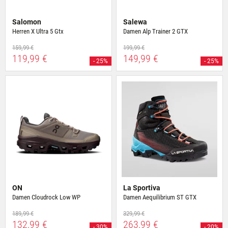
Salomon
Salewa
Herren X Ultra 5 Gtx
Damen Alp Trainer 2 GTX
159,99 €
199,99 €
119,99 €
149,99 €
- 25%
- 25%
ON
La Sportiva
Damen Cloudrock Low WP
Damen Aequilibrium ST GTX
189,99 €
329,99 €
132,99 €
263,99 €
- 30%
- 20%