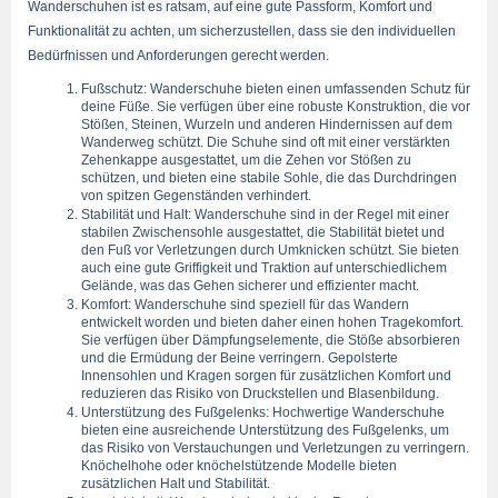
Wanderschuhen ist es ratsam, auf eine gute Passform, Komfort und 
Funktionalität zu achten, um sicherzustellen, dass sie den individuellen 
Bedürfnissen und Anforderungen gerecht werden.
Fußschutz: Wanderschuhe bieten einen umfassenden Schutz für 
deine Füße. Sie verfügen über eine robuste Konstruktion, die vor 
Stößen, Steinen, Wurzeln und anderen Hindernissen auf dem 
Wanderweg schützt. Die Schuhe sind oft mit einer verstärkten 
Zehenkappe ausgestattet, um die Zehen vor Stößen zu 
schützen, und bieten eine stabile Sohle, die das Durchdringen 
von spitzen Gegenständen verhindert.
Stabilität und Halt: Wanderschuhe sind in der Regel mit einer 
stabilen Zwischensohle ausgestattet, die Stabilität bietet und 
den Fuß vor Verletzungen durch Umknicken schützt. Sie bieten 
auch eine gute Griffigkeit und Traktion auf unterschiedlichem 
Gelände, was das Gehen sicherer und effizienter macht.
Komfort: Wanderschuhe sind speziell für das Wandern 
entwickelt worden und bieten daher einen hohen Tragekomfort. 
Sie verfügen über Dämpfungselemente, die Stöße absorbieren 
und die Ermüdung der Beine verringern. Gepolsterte 
Innensohlen und Kragen sorgen für zusätzlichen Komfort und 
reduzieren das Risiko von Druckstellen und Blasenbildung.
Unterstützung des Fußgelenks: Hochwertige Wanderschuhe 
bieten eine ausreichende Unterstützung des Fußgelenks, um 
das Risiko von Verstauchungen und Verletzungen zu verringern. 
Knöchelhohe oder knöchelstützende Modelle bieten 
zusätzlichen Halt und Stabilität.