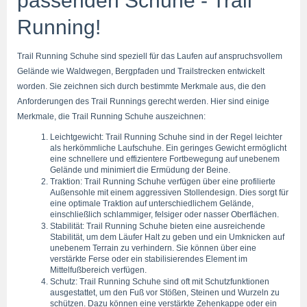
passenden Schuhe - Trail 
Running!
Trail Running Schuhe sind speziell für das Laufen auf anspruchsvollem 
Gelände wie Waldwegen, Bergpfaden und Trailstrecken entwickelt 
worden. Sie zeichnen sich durch bestimmte Merkmale aus, die den 
Anforderungen des Trail Runnings gerecht werden. Hier sind einige 
Merkmale, die Trail Running Schuhe auszeichnen:
Leichtgewicht: Trail Running Schuhe sind in der Regel leichter 
als herkömmliche Laufschuhe. Ein geringes Gewicht ermöglicht 
eine schnellere und effizientere Fortbewegung auf unebenem 
Gelände und minimiert die Ermüdung der Beine.
Traktion: Trail Running Schuhe verfügen über eine profilierte 
Außensohle mit einem aggressiven Stollendesign. Dies sorgt für 
eine optimale Traktion auf unterschiedlichem Gelände, 
einschließlich schlammiger, felsiger oder nasser Oberflächen.
Stabilität: Trail Running Schuhe bieten eine ausreichende 
Stabilität, um dem Läufer Halt zu geben und ein Umknicken auf 
unebenem Terrain zu verhindern. Sie können über eine 
verstärkte Ferse oder ein stabilisierendes Element im 
Mittelfußbereich verfügen.
Schutz: Trail Running Schuhe sind oft mit Schutzfunktionen 
ausgestattet, um den Fuß vor Stößen, Steinen und Wurzeln zu 
schützen. Dazu können eine verstärkte Zehenkappe oder ein 