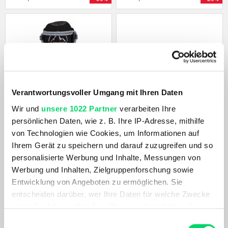
Verantwortungsvoller Umgang mit Ihren Daten
Wir und
unsere 1022 Partner
verarbeiten Ihre
persönlichen Daten, wie z. B. Ihre IP-Adresse, mithilfe
La Sportiva
HOKA
von Technologien wie Cookies, um Informationen auf
Damen Trango Tech Leather GTX
Damen Clifton 10
Ihrem Gerät zu speichern und darauf zuzugreifen und so
294,99 €
159,99 €
personalisierte Werbung und Inhalte, Messungen von
146,99 €
111,99 €
- 50%
- 30%
Werbung und Inhalten, Zielgruppenforschung sowie
Entwicklung von Angeboten zu ermöglichen. Sie
1
2
...
9
Weiter →
entscheiden darüber, wer Ihre Daten für welche Zwecke
nutzt. Sie können Ihre Einwilligung jederzeit über die
Cookie-Erklärung oder durch Klicken auf das Privacy
Einwilligungsauswahl