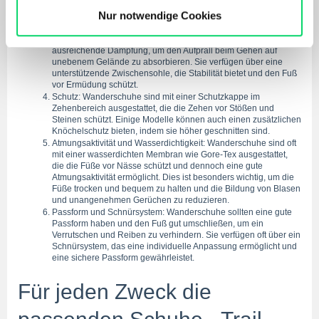
Außensohle mit einer griffigen Gummimischung. Dies ermöglicht 
zu personalisieren, Funktionen für soziale Medien
Nur notwendige Cookies
eine gute Bodenhaftung auf verschiedenen Untergründen wie 
Felsen, Schlamm oder rutschigem Gelände.
anbieten zu können und die Zugriffe auf unsere Website
Dämpfung und Stabilität: Wanderschuhe bieten eine 
zu analysieren. Außerdem geben wir Informationen zu
ausreichende Dämpfung, um den Aufprall beim Gehen auf 
unebenem Gelände zu absorbieren. Sie verfügen über eine 
Deiner Verwendung unserer Website an unsere Partner
unterstützende Zwischensohle, die Stabilität bietet und den Fuß 
für soziale Medien, Werbung und Analysen weiter.
vor Ermüdung schützt.
Schutz: Wanderschuhe sind mit einer Schutzkappe im 
Unsere Partner führen diese Informationen
Zehenbereich ausgestattet, die die Zehen vor Stößen und 
möglicherweise mit weiteren Daten zusammen, die Du
Steinen schützt. Einige Modelle können auch einen zusätzlichen 
Knöchelschutz bieten, indem sie höher geschnitten sind.
ihnen bereitgestellt hast oder die sie im Rahmen Deiner
Atmungsaktivität und Wasserdichtigkeit: Wanderschuhe sind oft 
Nutzung der Dienste gesammelt haben.
mit einer wasserdichten Membran wie Gore-Tex ausgestattet, 
die die Füße vor Nässe schützt und dennoch eine gute 
Atmungsaktivität ermöglicht. Dies ist besonders wichtig, um die 
Füße trocken und bequem zu halten und die Bildung von Blasen 
und unangenehmen Gerüchen zu reduzieren.
Passform und Schnürsystem: Wanderschuhe sollten eine gute 
Passform haben und den Fuß gut umschließen, um ein 
Verrutschen und Reiben zu verhindern. Sie verfügen oft über ein 
Schnürsystem, das eine individuelle Anpassung ermöglicht und 
eine sichere Passform gewährleistet.
Für jeden Zweck die 