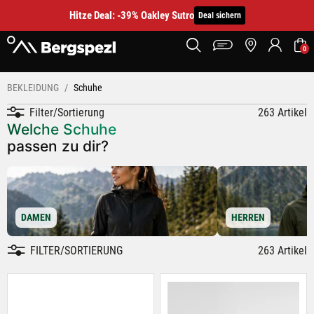
Hitze Deal: -39% Oakley Sutro
Deal sichern
0
BEKLEIDUNG
Schuhe
Filter/Sortierung
263 Artikel
Welche Schuhe
passen zu dir?
DAMEN
HERREN
FILTER/SORTIERUNG
263 Artikel