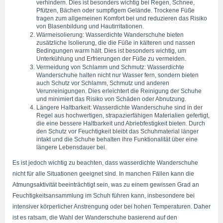
verhindern. Dies ist besonders wichtig bei Regen, Schnee, 
Pfützen, Bächen oder sumpfigem Gelände. Trockene Füße 
tragen zum allgemeinen Komfort bei und reduzieren das Risiko 
von Blasenbildung und Hautirritationen.
Wärmeisolierung: Wasserdichte Wanderschuhe bieten 
zusätzliche Isolierung, die die Füße in kälteren und nassen 
Bedingungen warm hält. Dies ist besonders wichtig, um 
Unterkühlung und Erfrierungen der Füße zu vermeiden.
Vermeidung von Schlamm und Schmutz: Wasserdichte 
Wanderschuhe halten nicht nur Wasser fern, sondern bieten 
auch Schutz vor Schlamm, Schmutz und anderen 
Verunreinigungen. Dies erleichtert die Reinigung der Schuhe 
und minimiert das Risiko von Schäden oder Abnutzung.
Längere Haltbarkeit: Wasserdichte Wanderschuhe sind in der 
Regel aus hochwertigen, strapazierfähigen Materialien gefertigt, 
die eine bessere Haltbarkeit und Abriebfestigkeit bieten. Durch 
den Schutz vor Feuchtigkeit bleibt das Schuhmaterial länger 
intakt und die Schuhe behalten ihre Funktionalität über eine 
längere Lebensdauer bei.
Es ist jedoch wichtig zu beachten, dass wasserdichte Wanderschuhe 
nicht für alle Situationen geeignet sind. In manchen Fällen kann die 
Atmungsaktivität beeinträchtigt sein, was zu einem gewissen Grad an 
Feuchtigkeitsansammlung im Schuh führen kann, insbesondere bei 
intensiver körperlicher Anstrengung oder bei hohen Temperaturen. Daher 
ist es ratsam, die Wahl der Wanderschuhe basierend auf den 