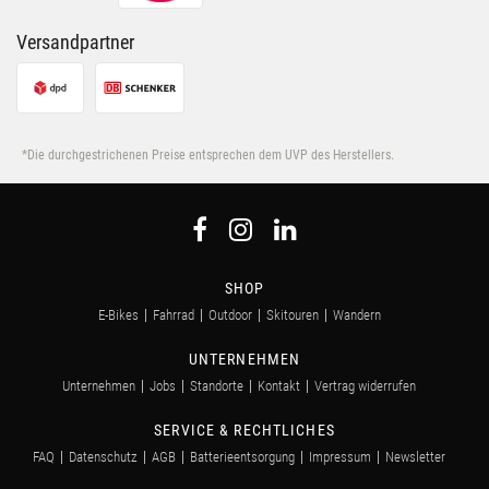
Versandpartner
*Die durchgestrichenen Preise entsprechen dem UVP des Herstellers.
SHOP
E-Bikes
Fahrrad
Outdoor
Skitouren
Wandern
UNTERNEHMEN
Unternehmen
Jobs
Standorte
Kontakt
Vertrag widerrufen
SERVICE & RECHTLICHES
FAQ
Datenschutz
AGB
Batterieentsorgung
Impressum
Newsletter