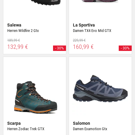
Salewa
La Sportiva
Herren Wildfire 2 Gtx
Damen TX4 Evo Mid GTX
189,99 €
229,99 €
132,99 €
160,99 €
- 30%
- 30%
Scarpa
Salomon
Herren Zodiac Trek GTX
Damen Examotion Gtx