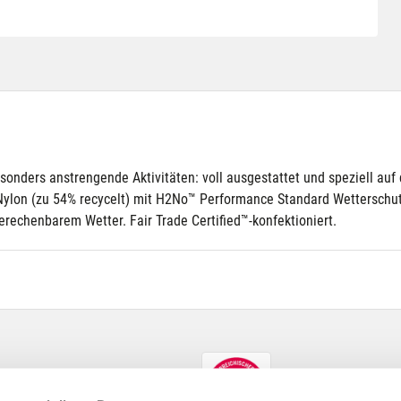
esonders anstrengende Aktivitäten: voll ausgestattet und speziell au
Nylon (zu 54% recycelt) mit H2No™ Performance Standard Wetterschutz
erechenbarem Wetter. Fair Trade Certified™-konfektioniert.