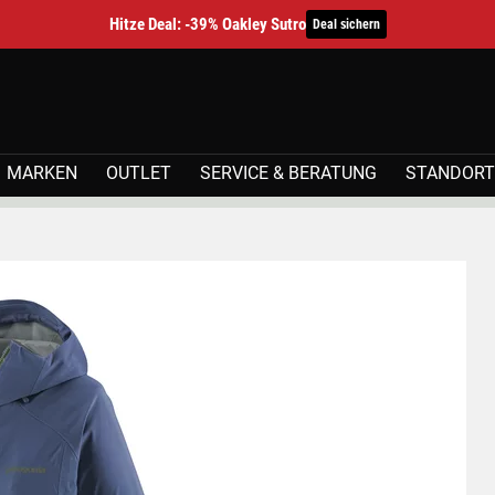
Hitze Deal: -39% Oakley Sutro
Deal sichern
MARKEN
OUTLET
SERVICE & BERATUNG
STANDORT