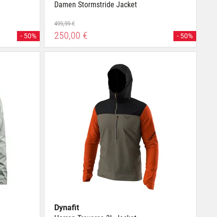
Damen Stormstride Jacket
499,99 €
250,00 €
- 50%
- 50%
Dynafit