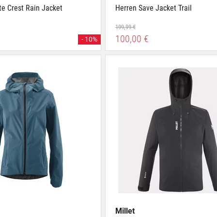
e Crest Rain Jacket
Herren Save Jacket Trail
199,99 €
100,00 €
- 10%
Millet