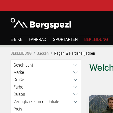
E-BIKE
FAHRRAD
SPORTARTEN
BEKLEIDUNG
BEKLEIDUNG
Jacken
Regen & Hardshelljacken
Geschlecht
Welch
Marke
Damen
Herren
Größe
AGU
Kinder
Arcteryx
Farbe
152
Unisex
Black Diamond
34
Saison
Dynafit
36
Verfügbarkeit in der Filiale
_KW
Gonso
38
Ganzjährig
Preis
Haid
Haglöfs
40