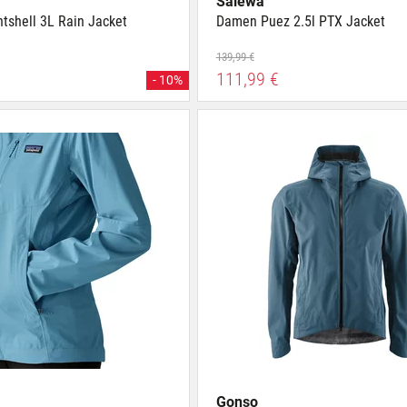
Salewa
ntshell 3L Rain Jacket
Damen Puez 2.5l PTX Jacket
139,99 €
111,99 €
- 10%
Gonso