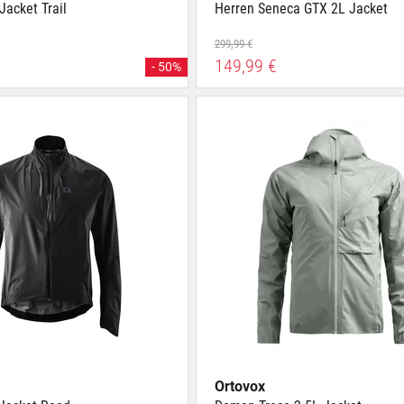
acket Trail
Herren Seneca GTX 2L Jacket
299,99 €
149,99 €
- 50%
Ortovox