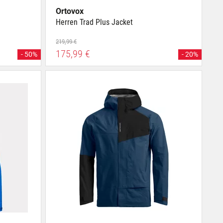
Ortovox
Herren Trad Plus Jacket
219,99 €
175,99 €
- 50%
- 20%