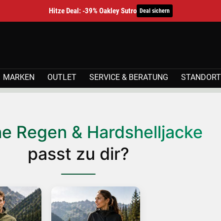
Hitze Deal: -39% Oakley Sutro
Deal sichern
MARKEN
OUTLET
SERVICE & BERATUNG
STANDORT
e Regen & Hardshelljacke
passt zu dir?