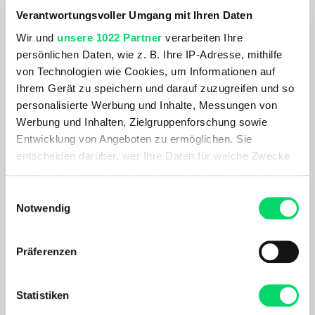
Verantwortungsvoller Umgang mit Ihren Daten
Für kühle Wände an heißen Sommertagen: Das 140 COOL
Wir und
unsere 1022 Partner
verarbeiten Ihre
BEANIE sorgt für Wohlfühltemperaturen, wenn es im
persönlichen Daten, wie z. B. Ihre IP-Adresse, mithilfe
alpinen Gelände anstrengend wird. Die in Europa
von Technologien wie Cookies, um Informationen auf
produzierte 140 COOL Linie kombiniert feine Merinowolle
Ihrem Gerät zu speichern und darauf zuzugreifen und so
mit der Cellulosefaser TENCEL™ Lyocell und überzeugt
personalisierte Werbung und Inhalte, Messungen von
durch seine temperatur- und feuchtigkeitsregulierenden
Werbung und Inhalten, Zielgruppenforschung sowie
Eigenschaften. Die leichte Mütze trocknet schnell und ist
Entwicklung von Angeboten zu ermöglichen. Sie
besonders angenehm zu tragen, bringt aber dennoch die
entscheiden darüber, wer Ihre Daten für welche Zwecke
nötige Widerstandsfähigkeit für den Einsatz im alpinen
nutzt. Sie können Ihre Einwilligung jederzeit über die
Gelände mit.
Cookie-Erklärung oder durch Klicken auf das Privacy
Einwilligungsauswahl
Trigger Symbol ändern oder widerrufen
Notwendig
PRODUKTDETAILS
Wenn Sie es erlauben, würden wir auch gerne:
Präferenzen
Informationen über Ihre geografische Lage
erfassen, welche bis auf einige Meter genau sein
Zahlarten
können
Statistiken
Ihr Gerät durch aktives Scannen nach