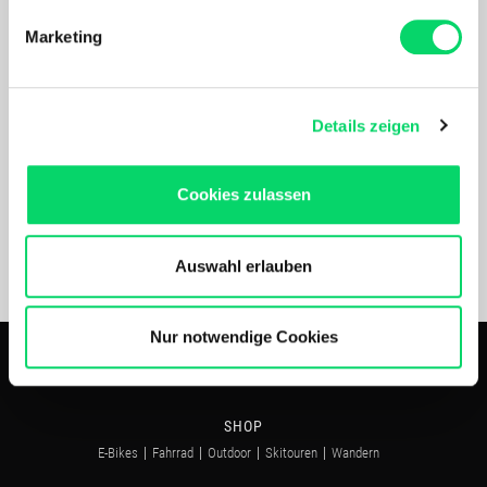
bestimmten Merkmalen (Fingerprinting) identifizieren
Marketing
Erfahren Sie mehr darüber, wie Ihre persönlichen Daten
verarbeitet werden, und legen Sie Ihre Präferenzen im
Abschnitt Einzelheiten
fest.
Details zeigen
Nach Akzeptierung profitierst Du von folgenden Vorteilen:
Versandpartner
Maßgeschneidertes Online-Erlebnis mit relevanten
Cookies zulassen
Produkten und Inhalten.
Unser Online Angebot sowie die Funktionalität und
Performance unserer Website wird kontinuierlich für Dich
Auswahl erlauben
verbessert.
*Die durchgestrichenen Preise entsprechen dem UVP des Herstellers.
Bergspezl verwendet Cookies, um Inhalte und Anzeigen
zu personalisieren, Funktionen für soziale Medien
Nur notwendige Cookies
anbieten zu können und die Zugriffe auf unsere Website
zu analysieren. Außerdem geben wir Informationen zu
Deiner Verwendung unserer Website an unsere Partner
SHOP
für soziale Medien, Werbung und Analysen weiter.
E-Bikes
Fahrrad
Outdoor
Skitouren
Wandern
Unsere Partner führen diese Informationen