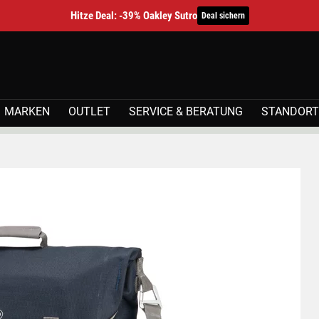
Hitze Deal: -39% Oakley Sutro
Deal sichern
MARKEN
OUTLET
SERVICE & BERATUNG
STANDORT